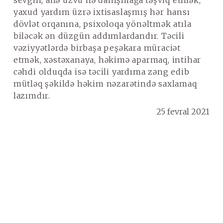
sevgili, ailə üzvü ilə danışmağa təşviq etmək,
yaxud yardım üzrə ixtisaslaşmış hər hansı
dövlət orqanına, psixoloqa yönəltmək atıla
biləcək ən düzgün addımlardandır. Təcili
vəziyyətlərdə birbaşa peşəkara müraciət
etmək, xəstəxanaya, həkimə aparmaq, intihar
cəhdi olduqda isə təcili yardıma zəng edib
mütləq şəkildə həkim nəzarətində saxlamaq
lazımdır.
25 fevral 2021