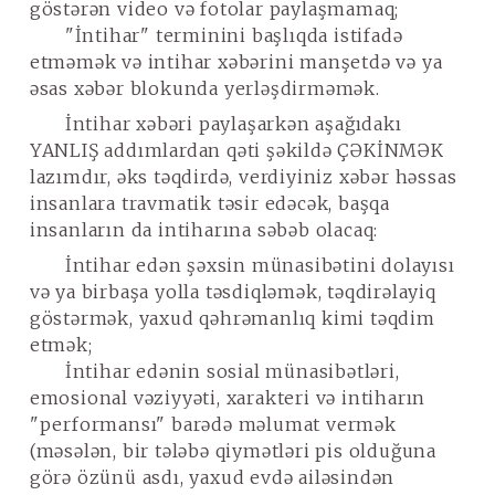
göstərən video və fotolar paylaşmamaq;
"İntihar" terminini başlıqda istifadə
etməmək və intihar xəbərini manşetdə və ya
əsas xəbər blokunda yerləşdirməmək.
İntihar xəbəri paylaşarkən aşağıdakı
YANLIŞ
addımlardan qəti şəkildə
ÇƏKİNMƏK
lazımdır, əks təqdirdə, verdiyiniz xəbər həssas
insanlara travmatik təsir edəcək, başqa
insanların da
intiharına səbəb olacaq
:
İntihar edən şəxsin münasibətini dolayısı
və ya birbaşa yolla təsdiqləmək, təqdirəlayiq
göstərmək, yaxud qəhrəmanlıq kimi təqdim
etmək;
İntihar edənin sosial münasibətləri,
emosional vəziyyəti, xarakteri və intiharın
"performansı" barədə məlumat vermək
(məsələn, bir tələbə qiymətləri pis olduğuna
görə özünü asdı, yaxud evdə ailəsindən