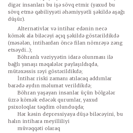
digər insanları bu işə sövq etmir (yaxud bu
sövq etmə qabiliyyəti əhəmiyyətli şəkildə aşağı
düşür).
Alternativlər və intihar edənin necə
kömək ala biləcəyi açıq şəkildə göstərildikdə
(məsələn, intihardan öncə filan nömrəyə zəng
etsəydi…);
Böhranlı vəziyyətin idarə olunması ilə
bağlı yanaşı məqalələr paylaşıldıqda,
mütəxəssis rəyi göstərildikdə;
İntihar riski zamanı atılacaq addımlar
barədə aydın məlumat verildikdə;
Böhran yaşayan insanlar üçün bölgələr
üzrə kömək edəcək qurumlar, yaxud
psixoloqlar təqdim olunduqda;
Hər kəsin depressiyaya düşə biləcəyini, bu
halın intihara meyilliliyi
müvəqqəti olaraq