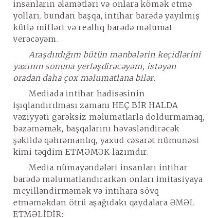
insanların əlamətləri və onlara kömək etmə
yolları, bundan başqa, intihar barədə yayılmış
kütlə mifləri və reallıq barədə məlumat
verəcəyəm.
Araşdırdığım bütün mənbələrin keçidlərini
yazının sonuna yerləşdirəcəyəm, istəyən
oradan daha çox məlumatlana bilər.
Mediada intihar hadisəsinin
işıqlandırılması zamanı
HEÇ BİR HALDA
vəziyyəti gərəksiz məlumatlarla doldurmamaq,
bəzəməmək, başqalarını həvəsləndirəcək
şəkildə
qəhrəmanlıq,
yaxud
cəsarət
nümunəsi
kimi təqdim
ETMƏMƏK
lazımdır.
Media nümayəndələri insanları intihar
barədə məlumatlandırarkən onları imitasiyaya
meyilləndirməmək və intihara sövq
etməməkdən ötrü aşağıdakı qaydalara
ƏMƏL
ETMƏLİDİR
: