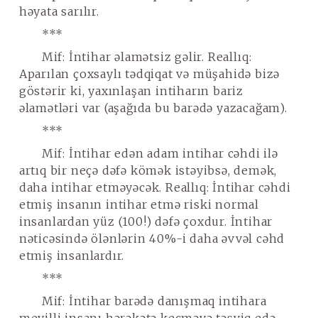
həyata sarılır.
***
Mif
: İntihar əlamətsiz gəlir.
Reallıq
:
Aparılan çoxsaylı tədqiqat və müşahidə bizə
göstərir ki, yaxınlaşan intiharın bariz
əlamətləri var (aşağıda bu barədə yazacağam).
***
Mif
: İntihar edən adam intihar cəhdi ilə
artıq bir neçə dəfə kömək istəyibsə, demək,
daha intihar etməyəcək.
Reallıq
: İntihar cəhdi
etmiş insanın intihar etmə riski normal
insanlardan yüz (100!) dəfə çoxdur. İntihar
nəticəsində ölənlərin 40%-i daha əvvəl cəhd
etmiş insanlardır.
***
Mif
: İntihar barədə danışmaq intihara