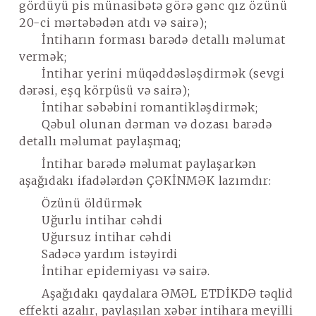
gördüyü pis münasibətə görə gənc qız özünü
20-ci mərtəbədən atdı və sairə);
İntiharın forması barədə detallı məlumat
vermək;
İntihar yerini müqəddəsləşdirmək (sevgi
dərəsi, eşq körpüsü və sairə);
İntihar səbəbini romantikləşdirmək;
Qəbul olunan dərman və dozası barədə
detallı məlumat paylaşmaq;
İntihar barədə məlumat paylaşarkən
aşağıdakı ifadələrdən
ÇƏKİNMƏK
lazımdır:
Özünü öldürmək
Uğurlu intihar cəhdi
Uğursuz intihar cəhdi
Sadəcə yardım istəyirdi
İntihar epidemiyası və sairə.
Aşağıdakı qaydalara
ƏMƏL ETDİKDƏ
təqlid
effekti
azalır
, paylaşılan xəbər intihara meyilli