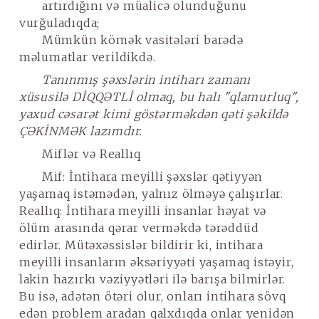
artırdığını və müalicə olunduğunu
vurğuladıqda;
Mümkün kömək vasitələri barədə
məlumatlar verildikdə.
Tanınmış şəxslərin intiharı zamanı
xüsusilə
DİQQƏTLİ
olmaq, bu halı "qlamurluq",
yaxud cəsarət kimi göstərməkdən qəti şəkildə
ÇƏKİNMƏK
lazımdır.
Miflər və Reallıq
Mif
: İntihara meyilli şəxslər qətiyyən
yaşamaq istəmədən, yalnız ölməyə çalışırlar.
Reallıq
: İntihara meyilli insanlar həyat və
ölüm arasında qərar verməkdə tərəddüd
edirlər. Mütəxəssislər bildirir ki, intihara
meyilli insanların əksəriyyəti yaşamaq istəyir,
lakin hazırkı vəziyyətləri ilə barışa bilmirlər.
Bu isə, adətən ötəri olur, onları intihara sövq
edən problem aradan qalxdıqda onlar yenidən