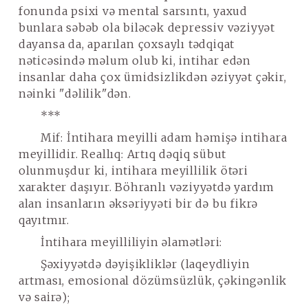
fonunda psixi və mental sarsıntı, yaxud
bunlara səbəb ola biləcək depressiv vəziyyət
dayansa da, aparılan çoxsaylı tədqiqat
nəticəsində məlum olub ki, intihar edən
insanlar daha çox ümidsizlikdən əziyyət çəkir,
nəinki "dəlilik"dən.
***
Mif
: İntihara meyilli adam həmişə intihara
meyillidir.
Reallıq
: Artıq dəqiq sübut
olunmuşdur ki, intihara meyillilik ötəri
xarakter daşıyır.
Böhranlı
vəziyyətdə yardım
alan
insanların əksəriyyəti bir də bu fikrə
qayıtmır.
İntihara meyilliliyin əlamətləri:
Şəxiyyətdə dəyişikliklər (laqeydliyin
artması, emosional dözümsüzlük, çəkingənlik
və sairə);