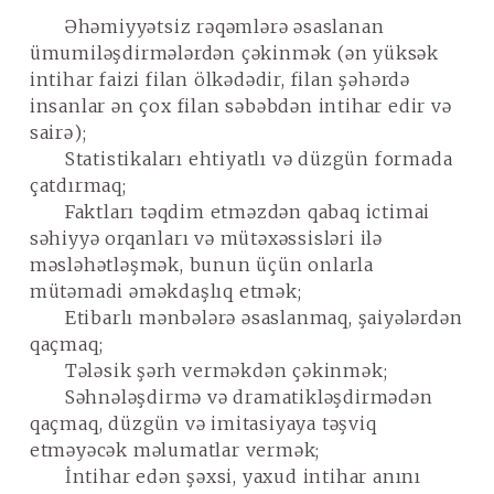
Əhəmiyyətsiz rəqəmlərə əsaslanan
ümumiləşdirmələrdən çəkinmək (ən yüksək
intihar faizi filan ölkədədir, filan şəhərdə
insanlar ən çox filan səbəbdən intihar edir və
sairə);
Statistikaları ehtiyatlı və düzgün formada
çatdırmaq;
Faktları təqdim etməzdən qabaq ictimai
səhiyyə orqanları və mütəxəssisləri ilə
məsləhətləşmək, bunun üçün onlarla
mütəmadi əməkdaşlıq etmək;
Etibarlı mənbələrə əsaslanmaq, şaiyələrdən
qaçmaq;
Tələsik şərh verməkdən çəkinmək;
Səhnələşdirmə və dramatikləşdirmədən
qaçmaq, düzgün və imitasiyaya təşviq
etməyəcək məlumatlar vermək;
İntihar edən şəxsi, yaxud intihar anını