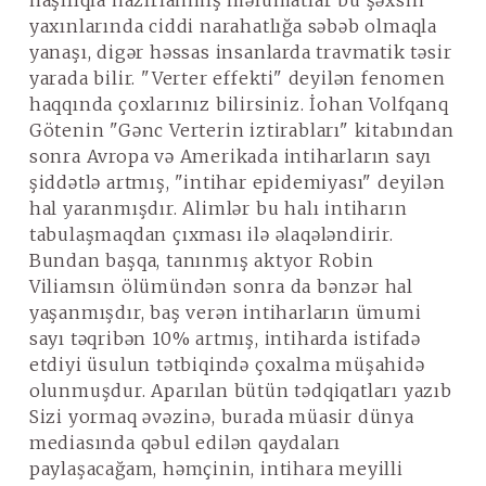
naşılıqla hazırlanmış məlumatlar bu şəxsin
yaxınlarında ciddi narahatlığa səbəb olmaqla
yanaşı, digər həssas insanlarda travmatik təsir
yarada bilir. "Verter effekti" deyilən fenomen
haqqında çoxlarınız bilirsiniz. İohan Volfqanq
Götenin "Gənc Verterin iztirabları" kitabından
sonra Avropa və Amerikada intiharların sayı
şiddətlə artmış, "intihar epidemiyası" deyilən
hal yaranmışdır. Alimlər bu halı intiharın
tabulaşmaqdan çıxması ilə əlaqələndirir.
Bundan başqa, tanınmış aktyor Robin
Viliamsın ölümündən sonra da bənzər hal
yaşanmışdır, baş verən intiharların ümumi
sayı təqribən 10% artmış, intiharda istifadə
etdiyi üsulun tətbiqində çoxalma müşahidə
olunmuşdur. Aparılan bütün tədqiqatları yazıb
Sizi yormaq əvəzinə, burada müasir dünya
mediasında qəbul edilən qaydaları
paylaşacağam, həmçinin, intihara meyilli