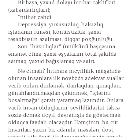
Birbaşa, yaxud dolayı intihar təklifləri
(xəbərdarlıqları);
İntihar cəhdi;
Depressiya, yuxusuzluq, halsızlıq,
iştahanın itməsi, könülsüzlük, şəxsi
təşəbbüsün azalması, diqqət pozğunluğu;
Son "hazırlıqlar" (mülkünü başqasına
əmanət etmə, şəxsi əşyalarını total şəkildə
satmaq, yaxud bağışlamaq və sair).
Nə etməli?
İntihara meyillilik müşahidə
olunan insanlara ilk növbədə adekvat suallar
verib onları dinləmək, danlaqdan, qınaqdan,
günahlandırmaqdan çəkinmək, "içlərini
boşaltmağa" şərait yaratmaq lazımdır. Onlara
vacib insan olduqlarını, sevildiklərini təkcə
sözlə demək deyil, davranışla da göstərmək
olduqca faydalı olacaqdır. Həmçinin, bu cür
insanları yaxın bir adamla, məsələn, dost,