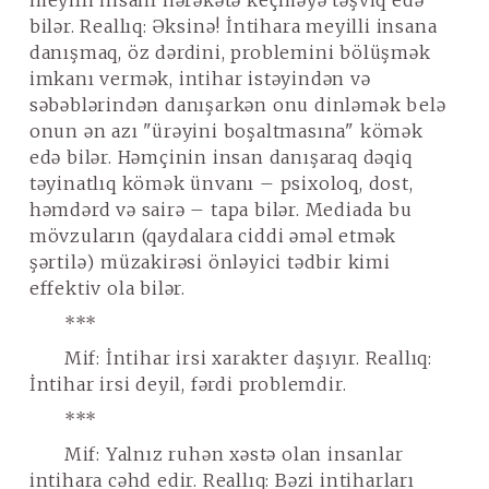
meyilli insanı hərəkətə keçməyə təşviq edə
bilər.
Reallıq
: Əksinə! İntihara meyilli insana
danışmaq, öz dərdini, problemini bölüşmək
imkanı vermək, intihar istəyindən və
səbəblərindən danışarkən onu dinləmək belə
onun ən azı "ürəyini boşaltmasına" kömək
edə bilər. Həmçinin insan danışaraq dəqiq
təyinatlıq kömək ünvanı – psixoloq, dost,
həmdərd və sairə – tapa bilər. Mediada bu
mövzuların (qaydalara ciddi əməl etmək
şərtilə) müzakirəsi önləyici tədbir kimi
effektiv ola bilər.
***
Mif
: İntihar irsi xarakter daşıyır.
Reallıq
:
İntihar irsi deyil, fərdi problemdir.
***
Mif
: Yalnız ruhən xəstə olan insanlar
intihara cəhd edir.
Reallıq
: Bəzi intiharları