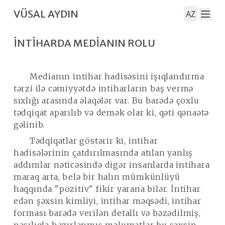
VÜSAL AYDIN
AZ
İNTIHARDA MEDIANIN ROLU
Medianın intihar hadisəsini işıqlandırma
tərzi ilə cəmiyyətdə intiharların baş vermə
sıxlığı arasında əlaqələr var. Bu barədə çoxlu
tədqiqat aparılıb və demək olar ki, qəti qənaətə
gəlinib.
Tədqiqatlar göstərir ki, intihar
hadisələrinin çatdırılmasında atılan
yanlış
addımlar
nəticəsində digər insanlarda intihara
maraq arta, belə bir halın mümkünlüyü
haqqında "pozitiv" fikir yarana bilər. İntihar
edən şəxsin kimliyi, intihar məqsədi, intihar
forması barədə verilən detallı və bəzədilmiş,