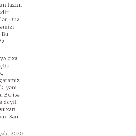
çün lazım
dir.
lər. Ona
fəmizi
. Bu
da
yə çıxa
üçün
k,
a çarəmiz
k, yəni
. Bu isə
 deyil.
ğyuxarı
yur. Sən
yabr 2020