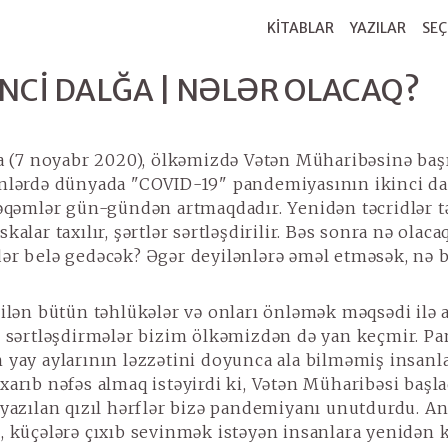
KİTABLAR
YAZILAR
SEÇ
KINCI DALĞA | NƏLƏR OLACAQ?
a (7 noyabr 2020), ölkəmizdə Vətən Müharibəsinə ba
nlərdə dünyada "COVID-19" pandemiyasının ikinci da
Rəqəmlər gün-gündən artmaqdadır. Yenidən təcridlər t
kalar taxılır, şərtlər sərtləşdirilir. Bəs sonra nə olaca
ər belə gedəcək? Əgər deyilənlərə əməl etməsək, nə 
ilən bütün təhlükələr və onları önləmək məqsədi ilə 
– sərtləşdirmələr bizim ölkəmizdən də yan keçmir. P
 yay aylarının ləzzətini doyunca ala bilməmiş insanl
xarıb nəfəs almaq istəyirdi ki, Vətən Müharibəsi başla
 yazılan qızıl hərflər bizə pandemiyanı unutdurdu. A
, küçələrə çıxıb sevinmək istəyən insanlara yenidən 