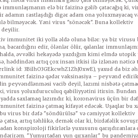
aq. Hətta virus insanlara gəlib çata bilməyəcək. Çünk
 immunlaşmanın elə bir faizinə gəlib çatacağıq ki, vi
ir adamın rastlaşdığı digər adam ona yoluxmayacaq v
ülə bilməyəcək. Yəni virus "sönəcək". Buna kollektiv
deyilir.
iv immunitet iki yolla əldə oluna bilər: ya biz virusu
na, bacardığını edir, ölənlər ölür, qalanlar immunlaşm
 halda, əvvəlki hekayədə yazdığım kimi elmdə utopik 
ə, həddindən artıq çox insan itkisi ilə izlənən nəticə
erlink
id:
3BilhO3GEkcwhZ1ZhJ0xwE
), yaxud da biz əh
immunitet faizinə qədər vaksinasiya – peyvənd edirik
rdin peyvəndlənməsi vacib deyil, lazımi nisbətə çatma
ki, virus yoluxduruculuq qabiliyyətini itirsin. Bundan
ə yadda saxlamaq lazımdır ki, koronavirus üçün bir də
immunitet faizinə çatmaq kifayət edəcək. Uşaqlar bu x
bu virus bir dəfə "söndürülsə" və cəmiyyət kollektiv
 çatsa, artıq təhlükə, demək olar ki, birdəfəlik sovu
radan konspiroloji fikirlərlə yuxusunu qarışdıranlara 
öndərirəm. "Yumurtadan yun qırxanlar" bu pandemiy