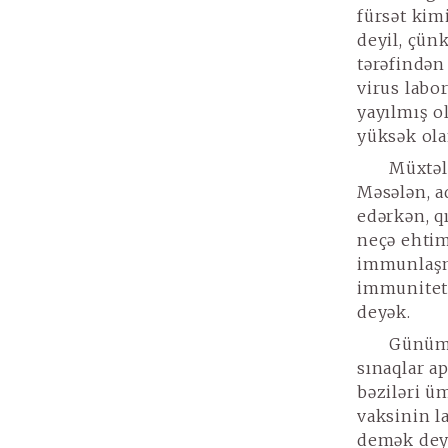
fürsət kim
deyil, çün
tərəfindən 
virus labo
yayılmış o
yüksək ola
Müxtəli
Məsələn, a
edərkən, q
neçə ehtim
immunlaşma
immunitet 
deyək.
Günümü
sınaqlar ap
bəziləri ü
vaksinin l
demək deyi