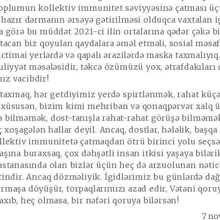
oplumun kollektiv immunitet səviyyəsinə çatması ü
 hazır dərmanın ərsəyə gətirilməsi olduqca vaxtalan iş
a görə bu müddət 2021-ci ilin ortalarına qədər çəkə bi
xtacan biz qoyulan qaydalara əməl etməli, sosial məsa
ictimai yerlərdə və qapalı ərazilərdə maska taxmalıyıq
uliyyət məsələsidir, təkcə özümüzü yox, ətrafdakıları 
z vacibdir!
taxmaq, hər getdiyimiz yerdə spirtlənmək, rahat küçə
xüsusən, bizim kimi mehriban və qonaqpərvər xalq 
 bilməmək, dost-tanışla rahat-rahat görüşə bilməmə
ç xoşagələn hallar deyil. Ancaq, dostlar, hələlik, başq
llektiv immunitetə çatmaqdan ötrü birinci yolu seçsə
şına buraxsaq, çox dəhşətli insan itkisi yaşaya bilərik
astanasında olan bizlər üçün heç də arzuolunan nəticə
tindir. Ancaq dözməliyik. İgidlərimiz bu günlərdə da
rmaşa döyüşür, torpaqlarımızı azad edir, Vətəni qoru
axıb, heç olmasa, bir nəfəri qoruya bilərsən!
7 no