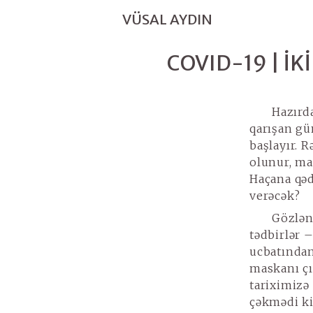
VÜSAL AYDIN
COVID-19 | İ
Hazırd
qarışan gü
başlayır. 
olunur, mas
Haçana qəd
verəcək?
Gözlən
tədbirlər 
ucbatından
maskanı çı
tariximizə
çəkmədi ki