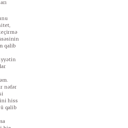
arı
unu
itet,
keçirmə
ssəsinin
m qalib
iyyətin
lar
yəm.
r nəfər
si
ini hiss
ü qalib
usa