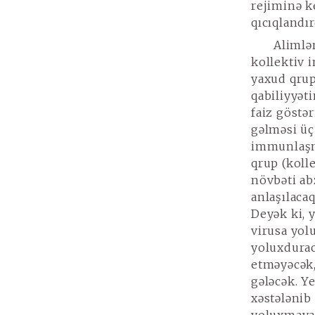
rejiminə ke
qıcıqlandı
Alimlə
kollektiv 
yaxud qrup
qabiliyyət
faiz göstər
gəlməsi üç
immunlaşmı
qrup (koll
növbəti ab
anlaşılaca
Deyək ki, 
virusa yol
yoluxdurac
etməyəcək,
gələcək. Ye
xəstələnib 