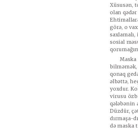
Xüsusən, t
olan qədər
Ehtimallar
görə, o va
saxlamalı, 
sosial məs
qorumağımı
Maska 
bilməmək, 
qonaq gedə
əlbəttə, he
yoxdur. Ko
virusu özba
qələbənin 
Düzdür, çə
dırmaşa-dı
də maska t