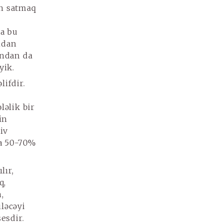
in satmaq
ta bu
ndan
ından da
yik.
lifdir.
ləlik bir
in
iv
na 50-70%
lır,
q,
,
iləcəyi
esdir.