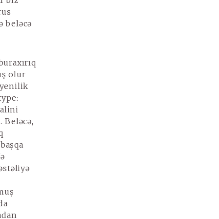
i biz
rus
ə beləcə
 buraxırıq
ış olur
yenilik
type:
alini
. Beləcə,
q
 başqa
fə
əstəliyə
şmuş
da
adan