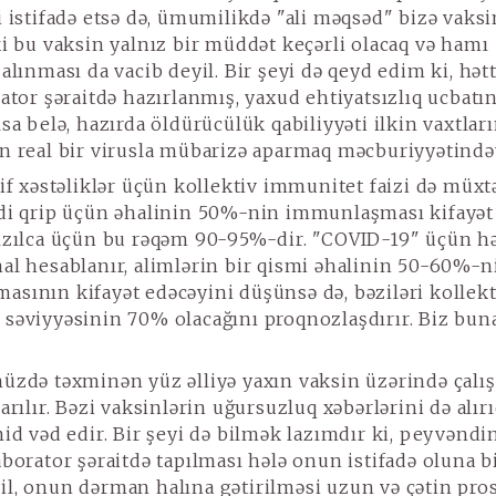
i istifadə etsə də, ümumilikdə "ali məqsəd" bizə vaks
ki bu vaksin yalnız bir müddət keçərli olacaq və hamı
alınması da vacib deyil. Bir şeyi də qeyd edim ki, hət
rator şəraitdə hazırlanmış, yaxud ehtiyatsızlıq ucbatı
lsa belə, hazırda öldürücülük qabiliyyəti ilkin vaxtlar
n real bir virusla mübarizə aparmaq məcburiyyətində
f xəstəliklər üçün kollektiv immunitet faizi də müxtə
di qrip üçün əhalinin 50%-nin immunlaşması kifayət
ızılca üçün bu rəqəm 90-95%-dir. "COVID-19" üçün hə
al hesablanır, alimlərin bir qismi əhalinin 50-60%-n
sının kifayət edəcəyini düşünsə də, bəziləri kollekt
səviyyəsinin 70% olacağını proqnozlaşdırır. Biz bu
zdə təxminən yüz əlliyə yaxın vaksin üzərində çalışı
arılır. Bəzi vaksinlərin uğursuzluq xəbərlərini də alırı
mid vəd edir. Bir şeyi də bilmək lazımdır ki, peyvəndin
aborator şəraitdə tapılması hələ onun istifadə oluna b
l, onun dərman halına gətirilməsi uzun və çətin pros