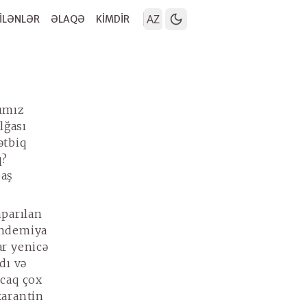
AZ
İLƏNLƏR
ƏLAQƏ
KİMDİR
şımız
lğası
ətbiq
q?
baş
aparılan
andemiya
ar yenicə
dı və
ncaq çox
karantin