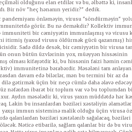
çilməli olduğunu elan etdilər və bu, əlbəttə ki, insanl
rdı. Bir növ "heç hənanın yeridir?" dedik.
r pandemiyanı önləməyin, virusu "söndürməyin" yol
immunitetdə görür. Bu nə deməkdir? Kollektiv immun
 immuniteti bir cəmiyyətin immunlaşmış və virusu 
ini itirmiş (yaxud virusu öldürmək gücü qazanmış) hi
icisidir. Sadə dildə desək, bir cəmiyyətin bir virusa ta
ün onun bütün üzvlərinin yox, müəyyən hissəsinin
ş olması kifayətdir ki, bu hissənin faizi həmin cəm
ektiv) immunitetinə bərabərdir. Məsələni tam anlayan
zasdan davam edə bilərlər, mən bu termini bir az da
q dilə gətirmək üçün bir neçə cümlə daha əlavə edəcə
yüz nəfərdən ibarət bir toplum var və bu toplumdan bi
uxur. Aydın məsələdir ki, virus yaxın müddətdə hər kə
aq. Lakin bu insanlardan bəziləri xəstəliyin əlamətlər
 yaxşı immun sisteminə malik olduğu üçün virusa öz
rdə qalanlardan bəziləri xəstələnib sağalacaq, bəziləri
öləcək. Nəticə etibarilə, sağlam qalanlar bir də bu vir