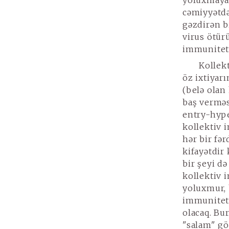
yoluxmayac
cəmiyyətdə
gəzdirən b
virus ötür
immunitet 
Kollekt
öz ixtiyarı
(belə olan
baş verməs
entry-hyp
kollektiv 
hər bir fə
kifayətdir 
bir şeyi d
kollektiv 
yoluxmur, 
immunitetə
olacaq. Bu
"salam" g