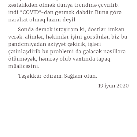
xəstəlikdən ölmək dünya trendinə çevrilib,
indi "COVID"-dən getmək dəbdir. Buna görə
narahat olmaq lazım deyil.
Sonda demək istəyirəm ki, dostlar, imkan
verək, alimlər, həkimlər işini görsünlər, biz bu
pandemiyadan əziyyət çəkirik, işləri
çətinləşdirib bu problemi də gələcək nəsillərə
ötürməyək, həmrəy olub vaxtında tapaq
müalicəsini.
Təşəkkür edirəm. Sağlam olun.
19 iyun 2020