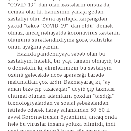
"COVID-19"-dan ölən xəstələrin onsuz da,
demək olar ki, hamısının yanaşı gedən
xəstəliyi olur. Buna ayrılıqda xərçəngdən,
yaxud "təkcə "COVID-19"-dan öldü" demək
olmaz, ancaq nəhayətdə koronavirus xəstənin
ölümünü sürətləndirdiyinə görə, statistika
onun ayağına yazılır.
Hazırda pandemiyaya səbəb olan bu
xəstəliyin, hələlik, bir yaşı tamam olmayıb, bu
o deməkdir ki, alimlərimizin bu xəstəliyin
özünü gələcəkdə necə aparacağı barədə
məlumatları çox azdır. Baxmayaraq ki, "ay-
aman bizə çip taxacaqlar" deyib çip taxması
ehtimal olunan adamların çoxdan "taxdığı"
texnologiyalardan və sosial şəbəkələrdən
istifadə edərək haray salanlardan 50-60 il
əvvəl Koronaviruslar öyrənilirdi, ancaq onda
hələ bu viruslar insana yoluxa bilmirdi, indi