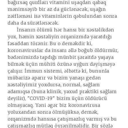
bağırsaq qurdları vitamini uşaqdan qabaq
mənimsəyib bir az da güclənəcək, uşağın
zəifləməsi isə vitaminlərin qəbulundan sonra
daha da sürətlənəcək.
İnsanın ölümü hər hansı bir xəstəlikdən
yox, həmin xəstəliyin orqanizmdə yaratdığı
fəsaddan törənir. Bu o deməkdir ki,
koronaviruslar da insanı əllə boğub öldürmür,
bədənimizdə tapdığı münbit şəraitdə yaşaya
bilmək üçün mühiti özünə uyğun dəyişməyə
çalışır. İmmun sistemi, əlbəttə ki, bununla
mübarizə aparır və bizim yanaşı gedən
xəstəliyimiz yoxdursa, normal, sağlam
adamıqsa (buna klinik, yaxud praktiki sağlam
deyilir), "COVID-19" bizim üçün öldürücü
olmayacaq. Yəni əgər biz koronavirusa
yoluxandan sonra ölmüşüksə, demək,
orqanizmdə hansısa çatışmazlıq varmış və bu
çatışmazlıq mütləq öyrənilməlidir. Bir sözlə