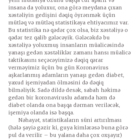
yeni mutasiya özünü başqa cür aparır və
insana da yoluxur, ona görə meydana çıxan
xəstəliyin gedişini dəqiq öyrənmək üçün
mütləq və mütləq statistikaya ehtiyacımız var.
Bu statistika nə qədər çox olsa, biz xəstəliyə o
qədər tez qalib gələcəyik. Gələcəkdə bu
xəstəliyə yoluxmuş insanların müalicəsində
yanaşı gedən xəstəliklər zamanı hansı müalicə
taktikasını seçəcəyimizə dəqiq qərar
verməyimiz üçün bu gün Koronavirus
aşkarlanmış adamların yanaşı gedən diabet,
yaxud işemiyadan ölməsini də dəqiq
bilməliyik. Sadə dildə desək, sabah həkimə
gedən bir koronaviruslu adamda həm də
diabet olanda ona başqa dərman veriləcək,
işemiya olanda isə başqa.
Nəhayət, statistikaların süni artırılması
(hələ şayiə gəzir ki, guya kimlərəsə buna görə
pul da verilir – bu yalana daha çox oxşayır)