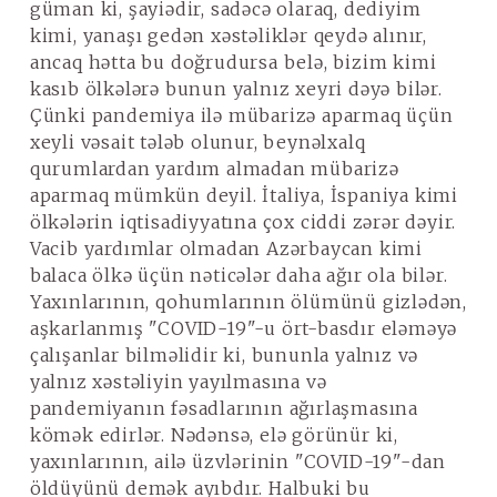
güman ki, şayiədir, sadəcə olaraq, dediyim
kimi, yanaşı gedən xəstəliklər qeydə alınır,
ancaq hətta bu doğrudursa belə, bizim kimi
kasıb ölkələrə bunun yalnız xeyri dəyə bilər.
Çünki pandemiya ilə mübarizə aparmaq üçün
xeyli vəsait tələb olunur, beynəlxalq
qurumlardan yardım almadan mübarizə
aparmaq mümkün deyil. İtaliya, İspaniya kimi
ölkələrin iqtisadiyyatına çox ciddi zərər dəyir.
Vacib yardımlar olmadan Azərbaycan kimi
balaca ölkə üçün nəticələr daha ağır ola bilər.
Yaxınlarının, qohumlarının ölümünü gizlədən,
aşkarlanmış "COVID-19"-u ört-basdır eləməyə
çalışanlar bilməlidir ki, bununla yalnız və
yalnız xəstəliyin yayılmasına və
pandemiyanın fəsadlarının ağırlaşmasına
kömək edirlər. Nədənsə, elə görünür ki,
yaxınlarının, ailə üzvlərinin "COVID-19"-dan
öldüyünü demək ayıbdır. Halbuki bu