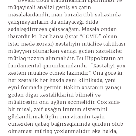
Əvvəla tibdə statistikaların aparılması və
müqayisəli analizi geniş və çətin
məsələlərdəndir, mən burada tibb sahəsində
çalışmayanların da anlayacağı dildə
sadələşdirməyə çalışacağam. Məsələ ondan
ibarətdir ki, hər hansı (istər "COVID" olsun,
istər mədə xorası) xəstəliyin müalicə taktikası
müəyyən olunarkən yanaşı gedən xəstəliklər
mütləq nəzərə alınmalıdır. Bu Hippokratın ən
fundamental qanunlarındandır: "Xəstəliyi yox,
xəstəni müalicə etmək lazımdır". Ona görə ki,
hər xəstəlik hər kəsdə eyni klinikada, yəni
eyni formada getmir. Həkim xəstənin yanaşı
gedən digər xəstəliklərini bilməli və
müalicəsini ona uyğun seçməlidir. Çox sadə
bir misal, zəif uşağın immun sistemini
gücləndirmək üçün ona vitamin təyin
etməzdən qabaq bağırsaqlarında qurdun olub-
olmaması mütləq yoxlanmalıdır, əks halda,