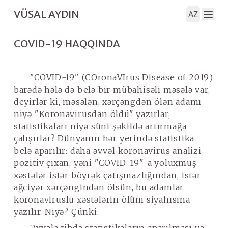
VÜSAL AYDIN
AZ
COVID-19 HAQQINDA
"COVID-19" (
CO
rona
VI
rus
D
isease of 20
19
)
barədə hələ də belə bir mübahisəli məsələ var,
deyirlər ki, məsələn, xərçəngdən ölən adamı
niyə "Koronavirusdan öldü" yazırlar,
statistikaları niyə süni şəkildə artırmağa
çalışırlar? Dünyanın hər yerində statistika
belə aparılır: daha əvvəl koronavirus analizi
pozitiv çıxan, yəni "COVID-19"-a yoluxmuş
xəstələr istər böyrək çatışmazlığından, istər
ağciyər xərçəngindən ölsün, bu adamlar
koronaviruslu xəstələrin ölüm siyahısına
yazılır. Niyə? Çünki: