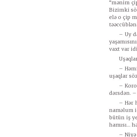
“mənim çip
Bizimki sö
elə o çip 
təəccüblən
– Uy d
yaşamısını
vaxt var id
Uşaqla
– Həmi
uşaqlar sö
– Koro
dərsdən. –
– Hər 
naməlum id
bütün iş y
hamısı… hə
– Niyə 