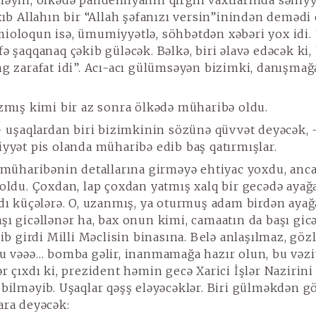
ləyin, ölkədə pandemiyanın qırğın vaxtlarında səhiyy
ıxıb Allahın bir “Allah şəfanızı versin”inindən demədi
ioloqun isə, ümumiyyətlə, söhbətdən xəbəri yox idi.
ə şaqqanaq çəkib güləcək. Bəlkə, biri əlavə edəcək ki, 
ng zarafat idi”. Acı-acı gülümsəyən bizimki, danışma
zmış kimi bir az sonra ölkədə müharibə oldu.
– uşaqlardan biri bizimkinin sözünə qüvvət deyəcək, 
iyyət pis olanda müharibə edib baş qatırmışlar.
 müharibənin detallarına girməyə ehtiyac yoxdu, anca
 oldu. Çoxdan, lap çoxdan yatmış xalq bir gecədə ayağa
şdı küçələrə. O, uzanmış, ya oturmuş adam birdən ayağ
şı gicəllənər ha, bax onun kimi, camaatın da başı gic
dib girdi Milli Məclisin binasına. Belə anlaşılmaz, gö
du vəəə… bomba gəlir, inanmamağa hazır olun, bu vəzi
r çıxdı ki, prezident həmin gecə Xarici İşlər Nazirini 
 bilməyib. Uşaqlar qəşş eləyəcəklər. Biri gülməkdən g
ara deyəcək: