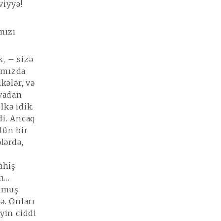
viyyə!
mızı
, – sizə
tımızda
kələr, və
iyadan
lkə idik.
di. Ancaq
lün bir
lərdə,
ahiş
ın…
olmuş
ə. Onları
iyin ciddi