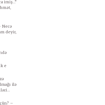
ca imiş…”
əhmət,
– Necə
am deyir,
əndə
ik e
zə
lmağı ilə
zləri…
üçün? –