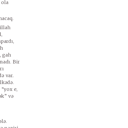
 ola
nacaq.
illah
l,
apardı,
ah
, gah
madı. Bir
rı
ə var.
lkədə.
 “yox e,
ək” və
lə.