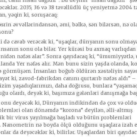
ır, cahil insan dağıdır”. Bu deyimi “insan dağıdır” şə
əcəklər. 2035, 36 və 38 təvəllüdlü üç yeniyetmə 2004 t
an, yəqin ki, soruşacaq:
srin əvvəllərindənsən, əmi, bəlkə, sən bilərsən, nə ol
sonu?
i də cavab verəcək ki, “uşaqlar, dünyanın sonu olmay
 insanın sonu ola bilər. Yer kürəsi bu axmaq varlıqdan
enidən nəfəs alar”. Sonra qayıdacaq ki, “ümumiyyətlə, 
landa Yer nəfəs alır. Mən bunu sizin yaşda olanda, k
görmüşəm. İnsanları boğub öldürən xəstəliyin sayə
ayət ki, zavod-fabrikdən canını qurtarıb nəfəs aldı” –
izim yaşadıqlarımızı, daha doğrusu, bunlara “yaşam
uğu olardı, deyək ki, başımıza gələnləri danışmağa ba
i onu deyəcək ki, Dünyanın indikindən də çox və oldu
lemləri olan dönəmdə “korona” deyilən, əlli-altmış
k bir virus yayılmağa başladı və bütün problemləri
. Nanometrin nə boyda ölçü olduğunu uşaqlara izah 
onlar da deyəcəklər ki, bilirlər. Uşaqlardan biri qayıdac