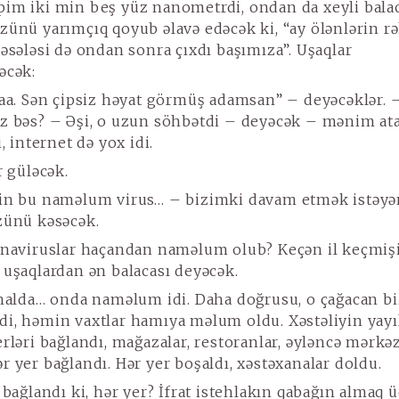
im iki min beş yüz nanometrdi, ondan da xeyli bala
zünü yarımçıq qoyub əlavə edəcək ki, “ay ölənlərin r
məsələsi də ondan sonra çıxdı başımıza”. Uşaqlar
əcək:
aa. Sən çipsiz həyat görmüş adamsan” – deyəcəklər. 
z bəs? – Əşi, o uzun söhbətdi – deyəcək – mənim at
i, internet də yox idi.
r güləcək.
n bu naməlum virus… – bizimki davam etmək istəy
zünü kəsəcək.
naviruslar haçandan naməlum olub? Keçən il keçmiş
 uşaqlardan ən balacası deyəcək.
halda… onda naməlum idi. Daha doğrusu, o çağacan bi
i, həmin vaxtlar hamıya məlum oldu. Xəstəliyin yayı
erləri bağlandı, mağazalar, restoranlar, əyləncə mərkə
r yer bağlandı. Hər yer boşaldı, xəstəxanalar doldu.
bağlandı ki, hər yer? İfrat istehlakın qabağın almaq 