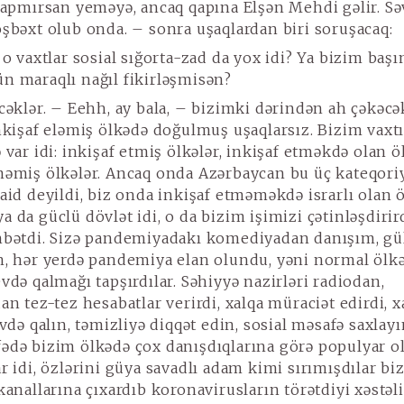
 tapmırsan yeməyə, ancaq qapına Elşən Mehdi gəlir. Sə
oşbəxt olub onda. – sonra uşaqlardan biri soruşacaq:
o vaxtlar sosial sığorta-zad da yox idi? Ya bizim başı
n maraqlı nağıl fikirləşmisən?
cəklər. – Eehh, ay bala, – bizimki dərindən ah çəkəcək
İnkişaf eləmiş ölkədə doğulmuş uşaqlarsız. Bizim vax
 var idi: inkişaf etmiş ölkələr, inkişaf etməkdə olan öl
məmiş ölkələr. Ancaq onda Azərbaycan bu üç kateqor
aid deyildi, biz onda inkişaf etməməkdə israrlı olan ö
 da güclü dövlət idi, o da bizim işimizi çətinləşdirir
hbətdi. Sizə pandemiyadakı komediyadan danışım, gü
n, hər yerdə pandemiya elan olundu, yəni normal ölkə
vdə qalmağı tapşırdılar. Səhiyyə nazirləri radiodan,
an tez-tez hesabatlar verirdi, xalqa müraciət edirdi, x
evdə qalın, təmizliyə diqqət edin, sosial məsafə saxlay
ədə bizim ölkədə çox danışdıqlarına görə populyar 
r idi, özlərini güya savadlı adam kimi sırımışdılar biz
kanallarına çıxardıb koronavirusların törətdiyi xəstəl