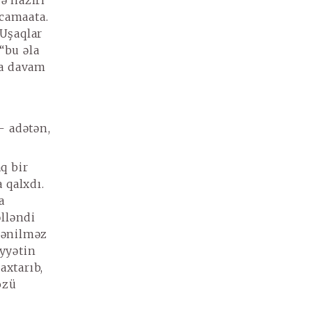
ə naziri
 camaata.
 Uşaqlar
“bu əla
ğa davam
– adətən,
q bir
 qalxdı.
a
əlləndi
zlənilməz
yyətin
axtarıb,
özü