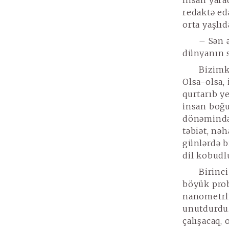
insan yarad
redaktə ed
orta yaşlıd
– Sən ə
dünyanın 
Bizimk
Olsa-olsa,
qurtarıb y
insan boğu
dönəmində 
təbiət, nəh
günlərdə b
dil kobudl
Birinc
böyük prob
nanometrli
unutdurdu
çalışacaq, 