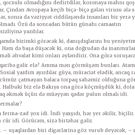
, qorxulu olmadığını dedirtdilər, koronaya mahnı qoş
ar, Çindən Avropaya keçib biçə-biçə gələn virusu ələ s
ər, sonra da vəziyyət ciddiləşəndə insanları bir yerə
madı. Özü də sonradan bütün günahı camaatın
izliyinə yazdılar.
amda bizimki görəcək ki, danışdıqlarını bu yeniyetm
. Həm də başa düşəcək ki, ona doğrudan da inanmırlar
məli əhvalat kimi onları əyləndirir. Ona görə soruşaca
 qəribə gəlir elə? Amma mən görmüşəm bunları. Atam 
. Sosial yardım ayırdılar güya, müraciət elədik, ancaq 
cümüz çatmayan balaca torpaq sahəmiz olduğuna gör
. Halbuki biz elə Bakıya ona görə köçmüşdük ki, dola
aq əkmək üçün də müəyyən qədər pulun olmalı idi.
fermalar?
ferma-zad yox idi. İndi yaxşıdı, hər yer əkilir, biçilir
cür idi. Görürəm, sizə birtəhər gəlir.
. – uşaqlardan biri digərlərinə göz vurub deyəcək, –