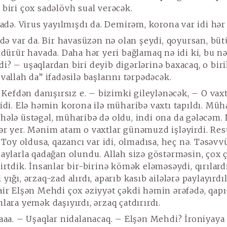
 biri çox sadəlövh sual verəcək.
adə. Virus yayılmışdı da. Demirəm, korona var idi hər
 də var da. Bir havasüzən nə olan şeydi, qoyursan, bü
ldürür havada. Daha hər yeri bağlamaq nə idi ki, bu nə
i? – uşaqlardan biri deyib digərlərinə baxacaq, o biri
vallah da” ifadəsilə başlarını tərpədəcək.
 Kefdən danışırsız e. – bizimki gileylənəcək, – O vaxt
 idi. Elə həmin korona ilə müharibə vaxtı tapıldı. Müh
hələ üstəgəl, müharibə də oldu, indi ona da gələcəm. 
ər yer. Mənim atam o vaxtlar günəmuzd işləyirdi. Re
. Toy oldusa, qazancı var idi, olmadısa, heç nə. Təsəvvü
 aylarla qadağan olundu. Allah sizə göstərməsin, çox 
irtdik. İnsanlar bir-birinə kömək eləməsəydi, qırılardı
yığı, ərzaq-zad alırdı, aparıb kasıb ailələrə paylayırdıl
air Elşən Mehdi çox əziyyət çəkdi həmin ərəfədə, qapı
lara yemək daşıyırdı, ərzaq çatdırırdı.
aaa. – Uşaqlar nidalanacaq. – Elşən Mehdi? İroniyaya 