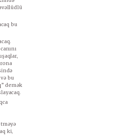
klində
əvəllüdlü
acaq bu
acaq.
 canını
uşaqlar,
orona
sində
 və bu
aq” demək
şlayacaq.
qca
etməyə
aq ki,