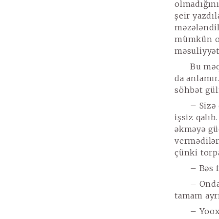
olmadığını
şeir yazdıl
məzələndil
mümkün ol
məsuliyyəts
Bu məq
da anlamır
söhbət gül
– Sizə
işsiz qalıb
əkməyə gü
vermədilər
çünki torp
– Bəs 
– Onda 
tamam ayrı 
– Yoox