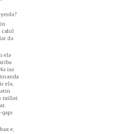
 yerdə?
tün
 cahil
lər də
ı elə
aribə
Nə isə
storanda
r elə,
çətin
 millət.
ar.
-qapı
bax e,