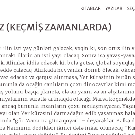
KİTABLAR
YAZILAR
SEÇ
Z (KEÇMIŞ ZAMANLARDA)
 ilin isti yay günləri gələcək, yəqin ki, son otuz ilin 
rakı illərin ən isti yayı olacaq. Sonra isə yavaş-yava
ək. Alimlər iddia edəcək ki, belə getsə, qlobal soyuql
həddə çatacaq, Afrikada heyvanlar donub öləcək, okea
əvəz edəcək və qarşısı alınmasa, Yer kürəsinin bütün 
ununla da oçağkı canlıların çoxu dinozavrlar kimi m
ış yolunu başqa planetə, elə ən yaxın və ən əlçatanına
niyalarının sürətlə artmaqda olacağı Marsa köçməkd
, ancaq bununla insanların çoxu razılaşmayacaq. Yaş
eyi olan Yer kürəsini darmadağın edib yaşanmaz hala
ında “gör Marsı nə günə qoyar” – deyəcəklər. Bəlkə d
ra Nəiminin dedikləri ikinci dəfə inkar olunacaq: “Ka