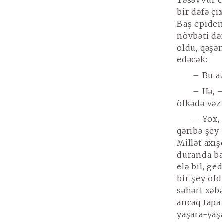
Təsəvvür e
bir dəfə ç
Baş epidem
növbəti dəf
oldu, qəşə
edəcək:
– Bu a
– Hə, 
ölkədə vəz
– Yox,
qəribə şey
Millət axı
duranda ba
elə bil, ge
bir şey ol
səhəri xəbə
ancaq tapa
yaşara-yaş