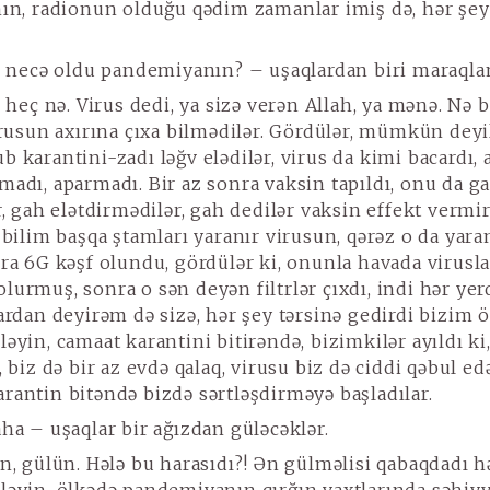
nın, radionun olduğu qədim zamanlar imiş də, hər şey
ı necə oldu pandemiyanın? – uşaqlardan biri maraqla
 heç nə. Virus dedi, ya sizə verən Allah, ya mənə. Nə b
virusun axırına çıxa bilmədilər. Gördülər, mümkün deyi
 karantini-zadı ləğv elədilər, virus da kimi bacardı, 
madı, aparmadı. Bir az sonra vaksin tapıldı, onu da g
r, gah elətdirmədilər, gah dedilər vaksin effekt vermir
 bilim başqa ştamları yaranır virusun, qərəz o da yara
nra 6G kəşf olundu, gördülər ki, onunla havada virusla
lurmuş, sonra o sən deyən filtrlər çıxdı, indi hər yerd
lardan deyirəm də sizə, hər şey tərsinə gedirdi bizim ö
əyin, camaat karantini bitirəndə, bizimkilər ayıldı ki,
, biz də bir az evdə qalaq, virusu biz də ciddi qəbul ed
rantin bitəndə bizdə sərtləşdirməyə başladılar.
ha – uşaqlar bir ağızdan güləcəklər.
n, gülün. Hələ bu harasıdı?! Ən gülməlisi qabaqdadı hə