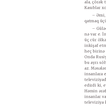
ala, çörək
Kasıblar x
– Əmi, 
qatmaq üçü
– Gülə
nə var e. 
üç cür ölkə
inkişaf et
heç birinə 
Onda Rusiya
bu ayrı sö
az. Məsələ
insanlara e
televiziyad
edirdi ki, 
Həmin ərəf
insanlar va
televiziya 