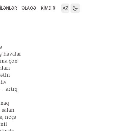
AZ
İLƏNLƏR
ƏLAQƏ
KİMDİR
və
ş havalar
aşma çox
nları
səthi
əhv
 – artıq
ə
amaq
 salan
ə, neçə
mil