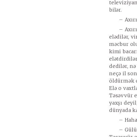
televiziya
bilər.
– Axır
– Axırı
elədilər, 
məcbur olub
kimi bacar
elətdirdilə
dedilər, nə
neçə il so
öldürmək o
Elə o vaxt
Təsəvvür el
yaxşı deyil
dünyada ka
– Haha
– Gülü