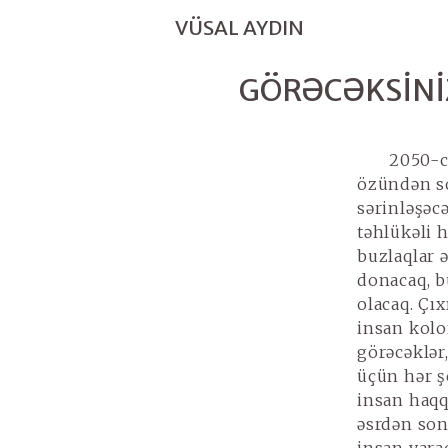
VÜSAL AYDIN
GÖRƏCƏKSINI
2050-ci
özündən son
sərinləşəc
təhlükəli 
buzlaqlar 
donacaq, b
olacaq. Çıx
insan kolo
görəcəklər
üçün hər ş
insan haqq
əsrdən son