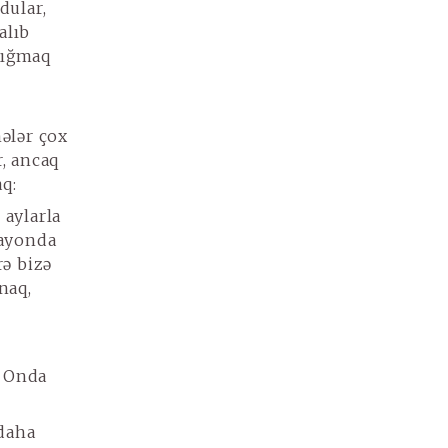
dular,
alıb
 yığmaq
ələr çox
, ancaq
q:
aylarla
rayonda
ə bizə
naq,
. Onda
 daha