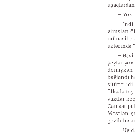
uşaqlardan
– Yox, 
– İndi
virusları ö
münasibətd
üzlərində “
– Əşşi.
şeylər yox
demişkən, 
bağlandı h
süfrəçi idi
ölkədə toy
vaxtlar keç
Camaat pul 
Məsələn, ş
gəzib insan
– Uy d