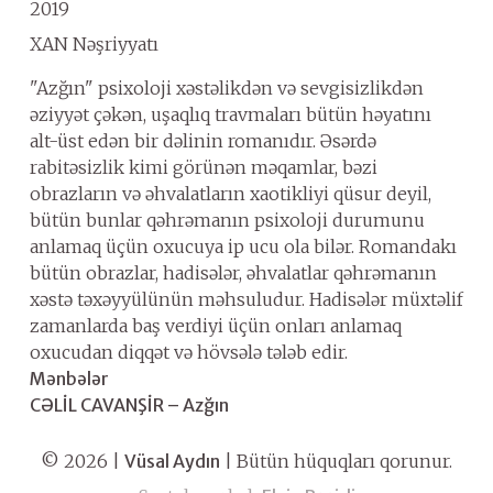
2019
XAN Nəşriyyatı
"Azğın" psixoloji xəstəlikdən və sevgisizlikdən
əziyyət çəkən, uşaqlıq travmaları bütün həyatını
alt-üst edən bir dəlinin romanıdır. Əsərdə
rabitəsizlik kimi görünən məqamlar, bəzi
obrazların və əhvalatların xaotikliyi qüsur deyil,
bütün bunlar qəhrəmanın psixoloji durumunu
anlamaq üçün oxucuya ip ucu ola bilər. Romandakı
bütün obrazlar, hadisələr, əhvalatlar qəhrəmanın
xəstə təxəyyülünün məhsuludur. Hadisələr müxtəlif
zamanlarda baş verdiyi üçün onları anlamaq
oxucudan diqqət və hövsələ tələb edir.
Mənbələr
CƏLİL CAVANŞİR – Azğın
©
2026
|
Vüsal Aydın
|
Bütün hüquqları qorunur.